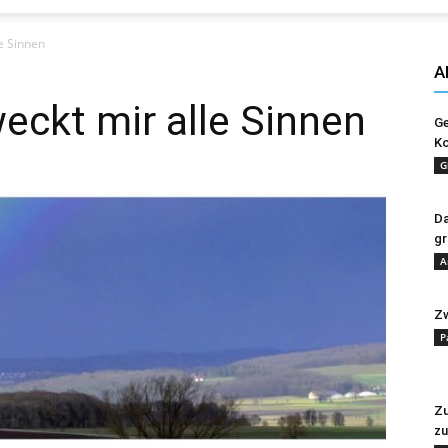
Evangelisches
e Sinnen
A
eckt mir alle Sinnen
Ge
Ko
Sonntagsblatt
G
Da
gr
A
Zw
P
Zu
zu