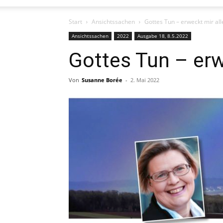
Start
Ansichtssachen
Gottes Tun – erweckt mir all
Ansichtssachen
2022
Ausgabe 18, 8.5.2022
Gottes Tun – erw
Von
Susanne Borée
-
2. Mai 2022