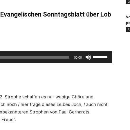
G
m Evangelischen Sonntagsblatt über Lob
Vo
pa
A
Pfeiltasten
00:00
Hoch/Runter
benutzen,
um
die
Lautstärke
2. Strophe schaffen es nur wenige Chöre und
zu
ch noch / hier trage dieses Leibes Joch, / auch nicht
regeln.
 unbekannteren Strophen von Paul Gerhardts
 Freud“.