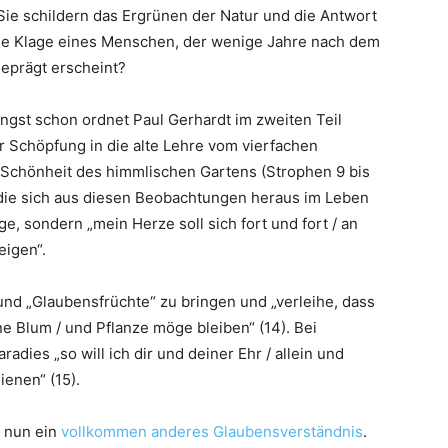
 Sie schildern das Ergrünen der Natur und die Antwort
die Klage eines Menschen, der wenige Jahre nach dem
geprägt erscheint?
ängst schon ordnet Paul Gerhardt im zweiten Teil
 Schöpfung in die alte Lehre vom vierfachen
die Schönheit des himmlischen Gartens (Strophen 9 bis
 die sich aus diesen Beobachtungen heraus im Leben
ge, sondern „mein Herze soll sich fort und fort / an
eigen“.
– und „Glaubensfrüchte“ zu bringen und „verleihe, dass
 Blum / und Pflanze möge bleiben“ (14). Bei
ies „so will ich dir und deiner Ehr / allein und
ienen“ (15).
r nun ein
vollkommen anderes Glaubensverständnis
.