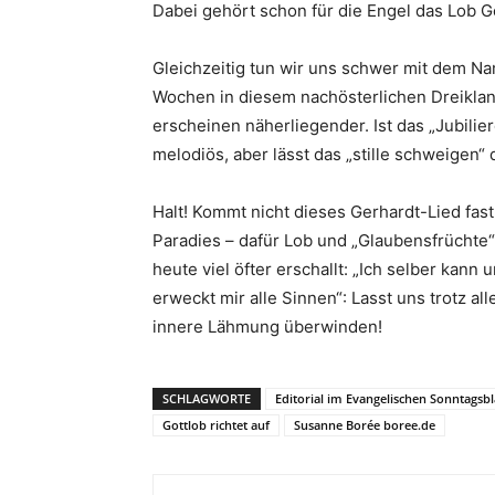
Dabei gehört schon für die Engel das Lob G
Gleichzeitig tun wir uns schwer mit dem N
Wochen in diesem nachösterlichen Dreiklang
erscheinen näherliegender. Ist das „Jubili
melodiös, aber lässt das „stille schweigen“
Halt! Kommt nicht dieses Gerhardt-Lied fa
Paradies – dafür Lob und „Glaubensfrüchte“? 
heute viel öfter erschallt: „Ich selber kann
erweckt mir alle Sinnen“: Lasst uns trotz al
innere Lähmung überwinden!
SCHLAGWORTE
Editorial im Evangelischen Sonntagsbl
Gottlob richtet auf
Susanne Borée boree.de