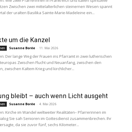
n: Wie zwei Pfarrerinnen in Frankreich und Italien spirituelle
tzen Zwischen zwei mittelalterlichen steinernen Wesen spannt
tal der uralten Basilika Sainte-Marie-Madeleine ein...
kte um die Kanzel
Susanne Borée
-
11. Mai 2026
hen
en: Der lange Weg der Frauen ins Pfarramt in zwei lutherischen
steuropas Zwischen Flucht und Neuanfang, zwischen den
, zwischen Kaltem Krieg und kirchlicher...
ng bleibt – auch wenn Licht ausgeht
Susanne Borée
-
4. Mai 2026
hen
en: Kirche im Wandel weltweiter Realitäten– Pfarrerinnen im
ialog Sie sah Senioren im Gottesdienst zusammenbrechen. Ihr
ersagte, da sie zuvor fünf, sechs Kilometer...