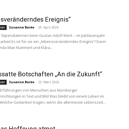
sveränderndes Ereignis“
Susanne Borée
-
20. April 2026
hen
 Stipendiatinnen beim Gustav-Adolf-Werk – im Jubiläumsjahr
arbeit Es ist für sie ein „lebensveränderndes Ereignis“! Darin
Linda Mae Nummert und Klára...
satte Botschaften „An die Zukunft“
Susanne Borée
-
23. März 2026
hen
 Erfahrungen von Menschen aus Nürnberger
nrichtungen in Text und Bild Was bleibt von einem Leben im
 Welche Gedanken tragen, wenn die allermeiste Lebenszeit...
das Hoffnung atmet