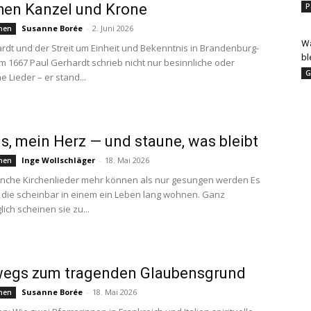
hen Kanzel und Krone
P
Susanne Borée
-
2. Juni 2026
hen
Wa
rdt und der Streit um Einheit und Bekenntnis in Brandenburg-
bl
 1667 Paul Gerhardt schrieb nicht nur besinnliche oder
G
 Lieder – er stand...
s, mein Herz — und staune, was bleibt
Inge Wollschläger
-
18. Mai 2026
hen
che Kirchenlieder mehr können als nur gesungen werden Es
, die scheinbar in einem ein Leben lang wohnen. Ganz
ich scheinen sie zu...
wegs zum tragenden Glaubensgrund
Susanne Borée
-
18. Mai 2026
hen