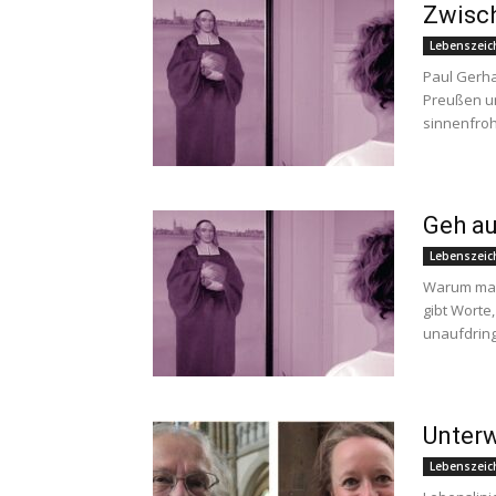
Zwisc
Lebenszeic
Paul Gerha
Preußen um
sinnenfrohe
Geh au
Lebenszeic
Warum man
gibt Worte
unaufdringl
Unter
Lebenszeic