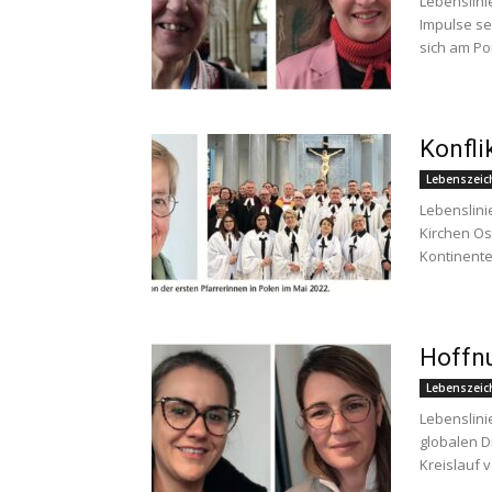
Lebenslinie
Impulse se
sich am Por
Konfli
Lebenszeic
Lebenslini
Kirchen O
Kontinenten
Hoffnu
Lebenszeic
Lebenslini
globalen D
Kreislauf v