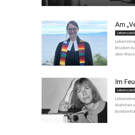
Am „V
Lebenszeic
Lebenslini
Brücken ba
dem Wasse
Im Feu
Lebenszeic
Lebenslini
Wahrheit u
Bombenhagel