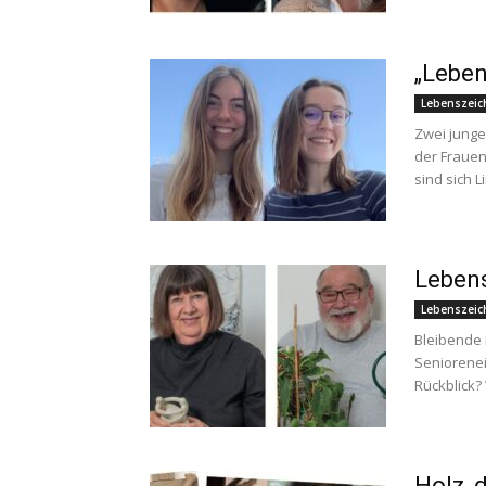
„Leben
Lebenszeic
Zwei junge
der Frauen
sind sich 
Lebens
Lebenszeic
Bleibende
Seniorenei
Rückblick?
Holz, 