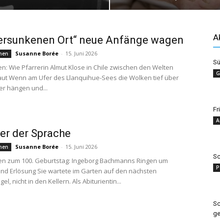
A
ersunkenen Ort“ neue Anfänge wagen
Susanne Borée
-
15. Juni 2026
hen
Sü
en: Wie Pfarrerin Almut Klose in Chile zwischen den Welten
G
ut Wenn am Ufer des Llanquihue-Sees die Wolken tief über
r hängen und...
Fr
A
er der Sprache
Susanne Borée
-
15. Juni 2026
hen
Sc
en zum 100. Geburtstag: Ingeborg Bachmanns Ringen um
P
nd Erlösung Sie wartete im Garten auf den nächsten
, nicht in den Kellern. Als Abiturientin...
Sc
g