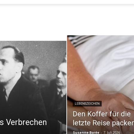
Evangelisches
Sonntagsblatt
LEBENSZEICHEN
Den Koffer für die
ls Verbrechen
letzte Reise packe
Susanne Borée
-
7. Juli 2026