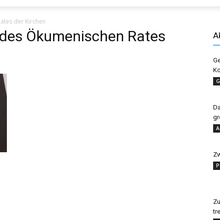
Evangelisches
tes der Kirchen
 des Ökumenischen Rates
A
Ge
Ko
Sonntagsblatt
G
Da
gr
A
Zw
P
Zu
tr