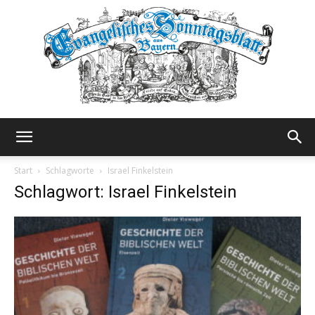
Evangelisches
Start
Schlagworte
Israel Finkelstein
Schlagwort: Israel Finkelstein
Sonntagsblatt