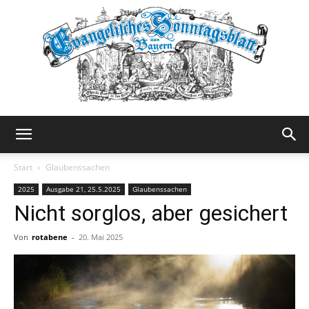
Evangelisches
Start
Glaubenssachen
2025
Ausgabe 21, 25.5.2025
Glaubenssachen
Nicht sorglos, aber gesichert
Sonntagsblatt
Von
rotabene
-
20. Mai 2025