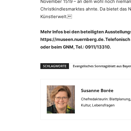
November 1519 – an dem wohl noch niema
Christkindlesmarktes ahnte. Da bietet das
Künstlerwelt.
Mehr Infos bei den beteiligten Ausstellu
https://museen.nuernberg.de. Telefonisch u
oder beim GNM, Tel.: 0911/13310.
SCHLAGWORTE
Evangelisches Sonntagsblatt aus Baye
Susanne Borée
Chefredakteurin: Blattplanung
Kultur, Lebensfragen