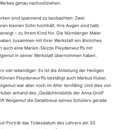
 Werkes genau nachvollziehen.
Werken sind spannend zu beobachten: Zwei
hren kleinen Sohn hochhält. Ihre Augen sind halb
geneigt – zu ihrem Kind hin. Die Nürnberger Maler
aben zusammen mit ihrer Werkstatt ein ähnliches
en auch eine Marien-Skizze Pleydenwurffs mit
olgemut in seiner Werkstatt übernommen haben.
s viel lebendiger: Es ist die Anbetung der Heiligen
e Können Pleydenwurffs bestätigt auch Markus Huber.
lgemut war aber noch im Alter lernfähig: Und dies von
t Huber anhand des „Gedächtnisbilds der Anna Groß“
ft Wolgemut die Detailtreue seines Schülers gerade
mut-Porträt das Todesdatum des Lehrers am 30.