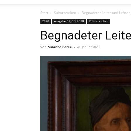
Start
Kulturzeichen
Begnadeter Leiter und Lehrer, 
2020
Ausgabe 01, 5.1.2020
Kulturzeichen
Begnadeter Leiter
Von
Susanne Borée
-
28. Januar 2020