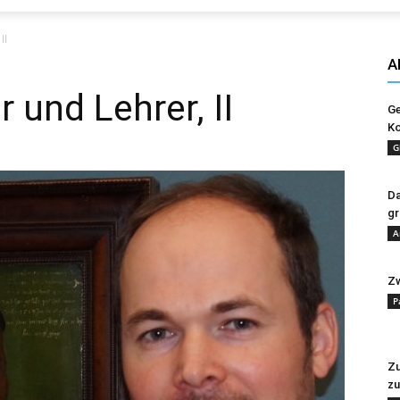
Evangelisches
II
A
 und Lehrer, II
Ge
Ko
Sonntagsblatt
G
Da
gr
A
Zw
P
Zu
zu