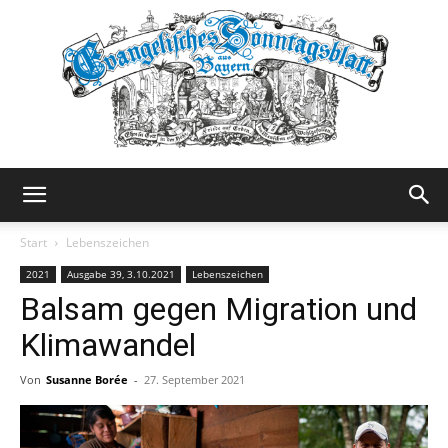
Evangelisches
Start
Lebenszeichen
2021
Ausgabe 39, 3.10.2021
Lebenszeichen
Balsam gegen Migration und
Sonntagsblatt
Klimawandel
Von
Susanne Borée
-
27. September 2021