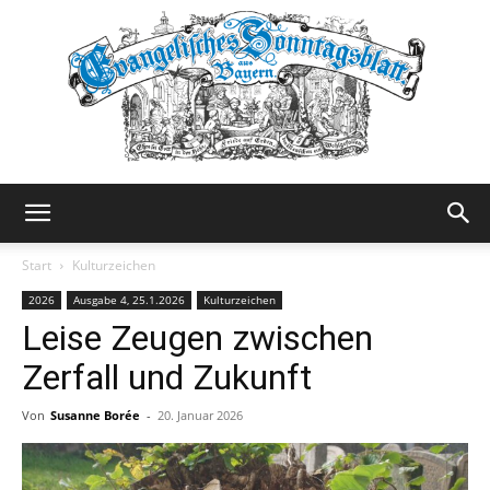
Evangelisches
Start
Kulturzeichen
2026
Ausgabe 4, 25.1.2026
Kulturzeichen
Leise Zeugen zwischen
Sonntagsblatt
Zerfall und Zukunft
Von
Susanne Borée
-
20. Januar 2026