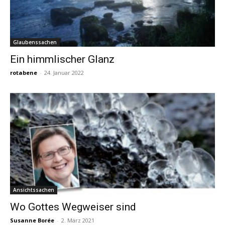
Glaubenssachen
Ein himmlischer Glanz
rotabene
-
24. Januar 2022
Ansichtssachen
Wo Gottes Wegweiser sind
Susanne Borée
-
2. März 2021