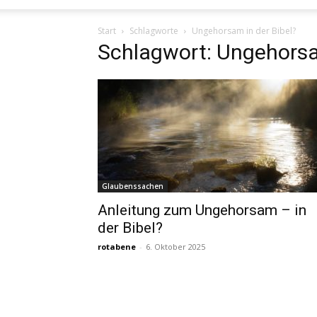
Start
Schlagworte
Ungehorsam in der Bibel?
Schlagwort: Ungehorsam
Glaubenssachen
Anleitung zum Ungehorsam – in
der Bibel?
rotabene
-
6. Oktober 2025