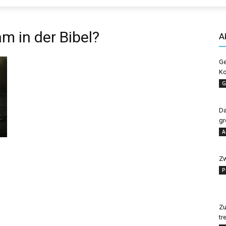
Evangelisches
 in der Bibel?
A
Ge
Ko
Sonntagsblatt
G
Da
gr
A
Zw
P
Zu
tr