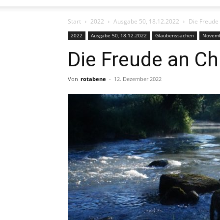
Start
2022
Ausgabe 50, 18.12.2022
Die Freude 
2022
Ausgabe 50, 18.12.2022
Glaubenssachen
Novemb
Die Freude an Ch
Von
rotabene
-
12. Dezember 2022