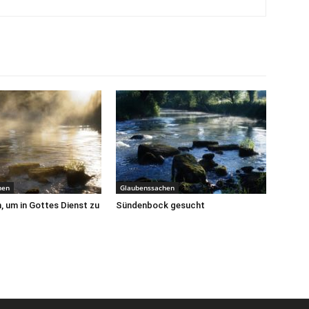
hen
Glaubenssachen
 um in Gottes Dienst zu
Sündenbock gesucht