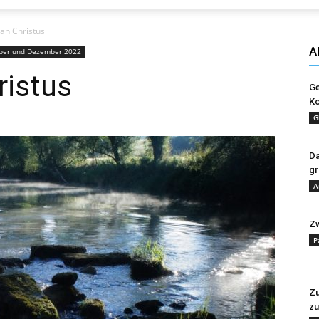
Evangelisches
an Christus
A
er und Dezember 2022
ristus
Ge
Ko
Sonntagsblatt
G
Da
gr
A
Zw
P
Zu
zu