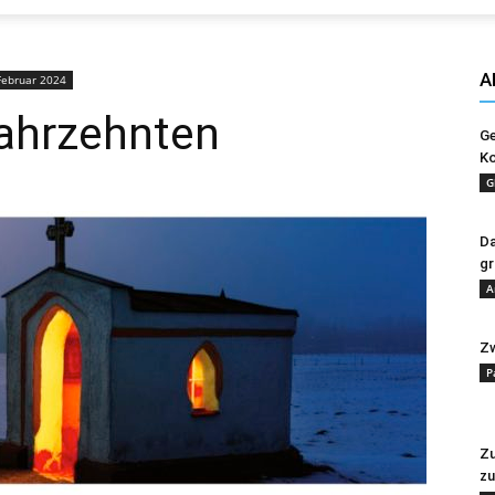
Evangelisches
A
Februar 2024
ahrzehnten
Ge
Ko
Sonntagsblatt
G
Da
gr
A
Zw
P
Zu
zu