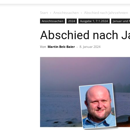
Start
Ansichtssachen
Abschied nach Jahrzehnten
Ansichtssachen
2024
Ausgabe 1, 7.1.2024
Januar und 
Abschied nach J
Von
Martin Bek-Baier
-
8. Januar 2024