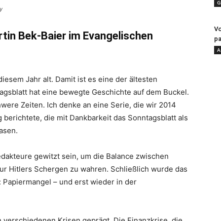
G
y
Vo
rtin Bek-Baier im Evangelischen
pa
A
iesem Jahr alt. Damit ist es eine der ältesten
gsblatt hat eine bewegte Geschichte auf dem Buckel.
ere Zeiten. Ich denke an eine Serie, die wir 2014
g berichtete, die mit Dankbarkeit das Sonntagsblatt als
asen.
Redakteure gewitzt sein, um die Balance zwischen
ur Hitlers Schergen zu wahren. Schließlich wurde das
d: Papiermangel – und erst wieder in der
verschiedenen Krisen geprägt. Die Finanzkrise, die