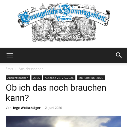
Evangelisches
Start
Ansichtssachen
Ansichtssachen
2026
Ausgabe 23, 7.6.2026
Mai und Juni 2026
Ob ich das noch brauchen
Sonntagsblatt
kann?
Von
Inge Wollschläger
-
2. Juni 2026