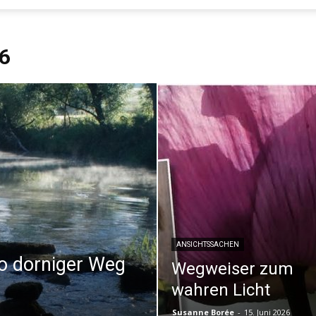
Evangelisches
6
Sonntagsblatt
ANSICHTSSACHEN
o dorniger Weg
Wegweiser zum
wahren Licht
Susanne Borée
-
15. Juni 2026