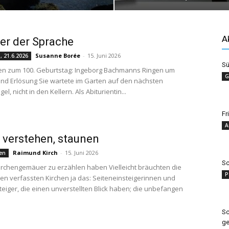
A
er der Sprache
Susanne Borée
-
15. Juni 2026
, 21.6.2026
Sü
en zum 100. Geburtstag: Ingeborg Bachmanns Ringen um
G
nd Erlösung Sie wartete im Garten auf den nächsten
, nicht in den Kellern. Als Abiturientin...
Fr
A
 verstehen, staunen
Raimund Kirch
-
15. Juni 2026
hen
Sc
irchengemäuer zu erzählen haben Vielleicht bräuchten die
P
n verfassten Kirchen ja das: Seiteneinsteigerinnen und
teiger, die einen unverstellten Blick haben; die unbefangen
Sc
g