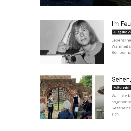
Im Feu
Ausgabe 25
Lebenslini
Wahrheit u
Bombenhagel
Sehen,
Kulturzeic
Was alte K
sogenannte
Seiteneins
sich...