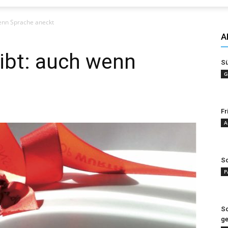
Evangelisches
wenn Sprache aneckt
A
ibt: auch wenn
S
G
Sonntagsblatt
Fr
A
Sc
P
Sc
g