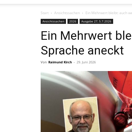
Start
Ansichtssachen
Ein Mehrwert bleibt: auch 
Ansichtssachen
2026
Ausgabe 27, 5.7.2026
Ein Mehrwert ble
Sprache aneckt
Von
Raimund Kirch
-
29. Juni 2026