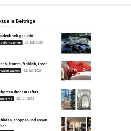
ktuelle Beiträge
ündenbock gesucht
22. Juli 2026
laubenssachen
isch, fromm, fröhlich, frech
22. Juli 2026
nsichtssachen
hotten dicht in Erfurt
22. Juli 2026
anorama
hlafen, shoppen und essen
ehen