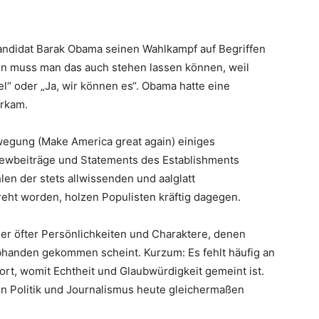
andidat Barak Obama seinen Wahlkampf auf Begriffen
nn muss man das auch stehen lassen können, weil
l“ oder „Ja, wir können es“. Obama hatte eine
erkam.
egung (Make America great again) einiges
iew­beiträge und Statements des Establishments
len der stets allwissenden und aal­glatt
reht worden, holzen Populisten kräftig dagegen.
mer öfter Persönlichkeiten und Charaktere, denen
bhanden gekommen scheint. Kurzum: Es fehlt häufig an
ort, womit Echtheit und Glaubwürdigkeit gemeint ist.
en Politik und Journalismus heute gleichermaßen