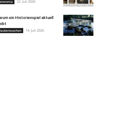
22. Juli 2026
anorama
rum ein Historienspiel aktuell
eibt
14. Juli 2026
laubenssachen