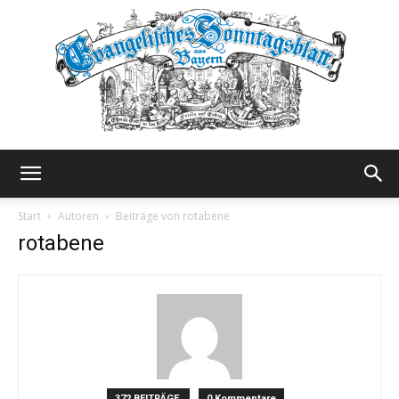
Evangelisches
Start
Autoren
Beiträge von rotabene
rotabene
Sonntagsblatt
372 BEITRÄGE
0 Kommentare