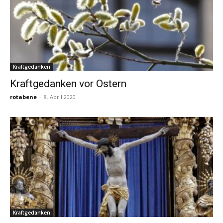
Kraftgedanken
Kraftgedanken vor Ostern
rotabene
-
8. April 2020
Kraftgedanken