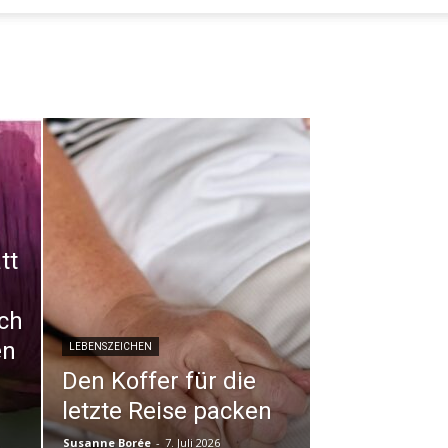
tt
och
en
LEBENSZEICHEN
Den Koffer für die
letzte Reise packen
Susanne Borée
-
7. Juli 2026