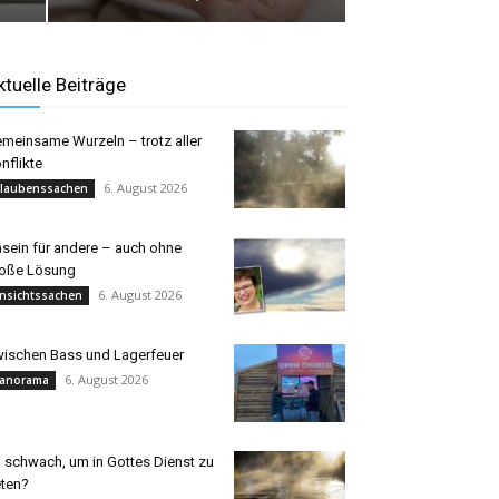
ktuelle Beiträge
meinsame Wurzeln – trotz aller
nflikte
6. August 2026
laubenssachen
sein für andere – auch ohne
oße Lösung
6. August 2026
nsichtssachen
ischen Bass und Lagerfeuer
6. August 2026
anorama
 schwach, um in Gottes Dienst zu
eten?