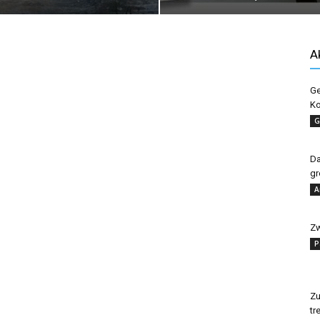
A
Ge
Ko
G
Da
gr
A
Zw
P
Zu
tr