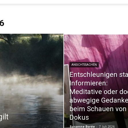
Evangelisches
6
Sonntagsblatt
ANSICHTSSACHEN
Entschleunigen sta
Informieren:
Meditative oder d
abwegige Gedank
beim Schauen von
ilt
Dokus
Susanne Borée
-
7. Juli 2026