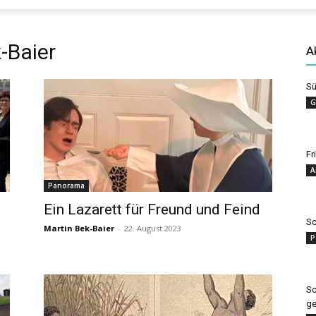
Evangelisches
-Baier
A
Sü
G
Sonntagsblatt
Fr
A
Panorama
Ein Lazarett für Freund und Feind
Sc
Martin Bek-Baier
-
22. August 2023
P
Sc
g