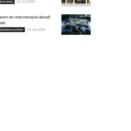
22. Juli 2026
anorama
rum ein Historienspiel aktuell
eibt
14. Juli 2026
laubenssachen