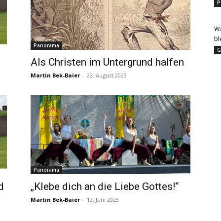
P
Wa
bl
Panorama
G
Als Christen im Untergrund halfen
Martin Bek-Baier
-
22. August 2023
Panorama
d
„Klebe dich an die Liebe Gottes!“
Martin Bek-Baier
-
12. Juni 2023