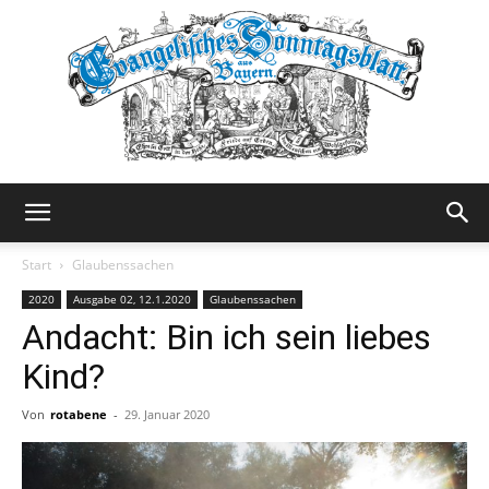
Evangelisches
Start
Glaubenssachen
2020
Ausgabe 02, 12.1.2020
Glaubenssachen
Andacht: Bin ich sein liebes
Sonntagsblatt
Kind?
Von
rotabene
-
29. Januar 2020