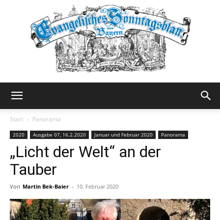
Evangelisches
Start
Panorama
2020
Ausgabe 07, 16.2.2020
Januar und Februar 2020
Panorama
„Licht der Welt“ an der
Sonntagsblatt
Tauber
Von
Martin Bek-Baier
-
10. Februar 2020