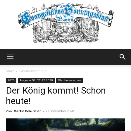
Evangelisches
Start
Glaubenssachen
2020
Ausgabe 52, 27.12.2020
Glaubenssachen
Der König kommt! Schon
Sonntagsblatt
heute!
Von
Martin Bek-Baier
-
22. Dezember 2020