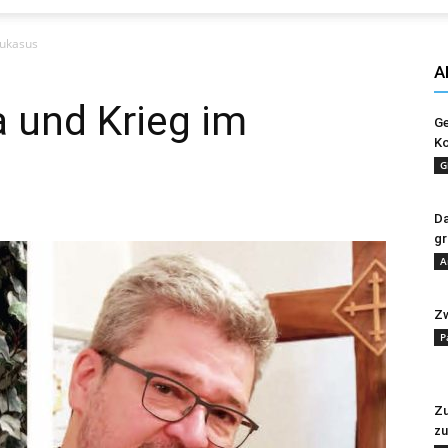
Evangelisches
aukasus
A
 und Krieg im
Ge
Ko
Sonntagsblatt
G
Da
gr
A
Zw
P
Zu
zu