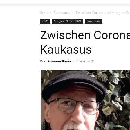
Start
Panorama
Zwischen Corona und Krieg im K
2021
Ausgabe 9, 7.3.2021
Panorama
Zwischen Corona
Kaukasus
Von
Susanne Borée
-
2. März 2021