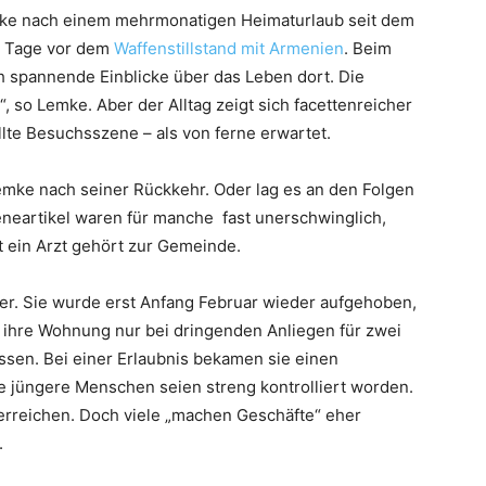
ke nach einem mehrmonatigen Heimaturlaub seit dem
e Tage vor dem
Waffenstillstand mit Armenien
. Beim
h spannende Einblicke über das Leben dort. Die
 so Lemke. Aber der Alltag zeigt sich facettenreicher
lte Besuchsszene – als von ferne erwartet.
emke nach seiner Rückkehr. Oder lag es an den Folgen
eneartikel waren für manche
fast unerschwinglich,
t ein Arzt gehört zur Gemeinde.
r. Sie wurde erst Anfang Februar wieder aufgehoben,
 ihre Wohnung nur bei dringenden Anliegen für zwei
sen. Bei einer Erlaubnis bekamen sie einen
 jüngere Menschen seien streng kontrolliert worden.
 erreichen. Doch viele „machen Geschäfte“ eher
.