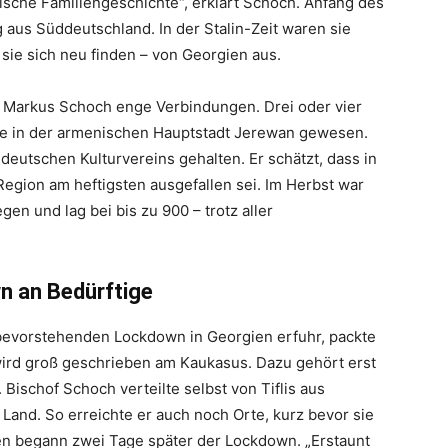
ische Familiengeschichte“, erklärt Schoch. Anfang des
 aus Süddeutschland. In der Stalin-Zeit waren sie
 sie sich neu finden – von Georgien aus.
 Markus Schoch enge Verbindungen. Drei oder vier
ise in der armenischen Hauptstadt Jerewan gewesen.
eutschen Kulturvereins gehalten. Er schätzt, dass in
egion am heftigsten ausgefallen sei. Im Herbst war
gen und lag bei bis zu 900 – trotz aller
n an Bedürftige
bevorstehenden Lockdown in Georgien erfuhr, packte
 wird groß geschrieben am Kaukasus. Dazu gehört erst
Bischof Schoch verteilte selbst von Tiflis aus
and. So erreichte er auch noch Orte, kurz bevor sie
en begann zwei Tage später der Lockdown. „Erstaunt