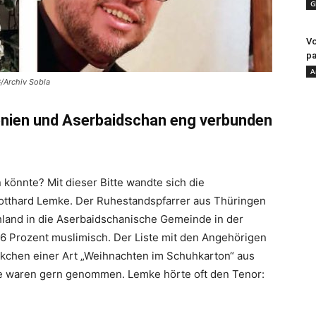
G
Vo
pa
A
/Archiv Sobla
enien und Aserbaidschan eng verbunden
 könnte? Mit dieser Bitte wandte sich die
otthard Lemke. Der Ruhestandspfarrer aus Thüringen
hland in die Aserbaidschanische Gemeinde in der
96 Prozent muslimisch. Der Liste mit den Angehörigen
ckchen einer Art „Weihnachten im Schuhkarton“ aus
ie waren gern genommen. Lemke hörte oft den Tenor: