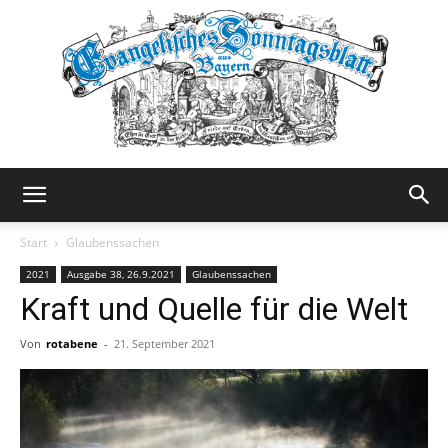
Evangelisches
Start
Glaubenssachen
2021
Ausgabe 38, 26.9.2021
Glaubenssachen
Kraft und Quelle für die Welt
Sonntagsblatt
Von
rotabene
-
21. September 2021