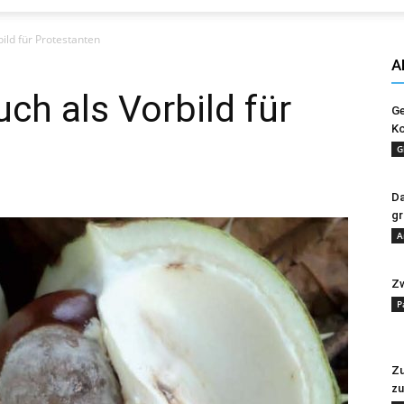
Evangelisches
bild für Protestanten
A
uch als Vorbild für
Ge
Ko
Sonntagsblatt
G
Da
gr
A
Zw
P
Zu
zu