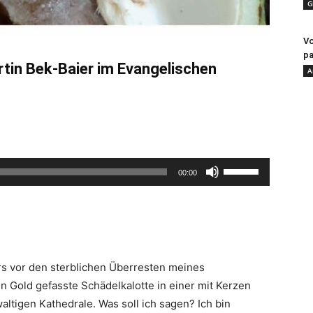
G
Vo
pa
rtin Bek-Baier im Evangelischen
A
Pfeiltasten
00:00
Hoch/Runter
benutzen,
um
die
Lautstärke
rs vor den sterblichen Überresten meines
zu
n Gold gefasste Schädelkalotte in einer mit Kerzen
regeln.
ltigen Kathedrale. Was soll ich sagen? Ich bin