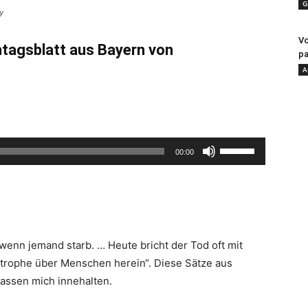
G
y
Vo
ntagsblatt aus Bayern von
pa
A
Pfeiltasten
00:00
Hoch/Runter
benutzen,
um
die
Lautstärke
wenn jemand starb. … Heute bricht der Tod oft mit
zu
strophe über Menschen herein“. Diese Sätze aus
regeln.
assen mich innehalten.