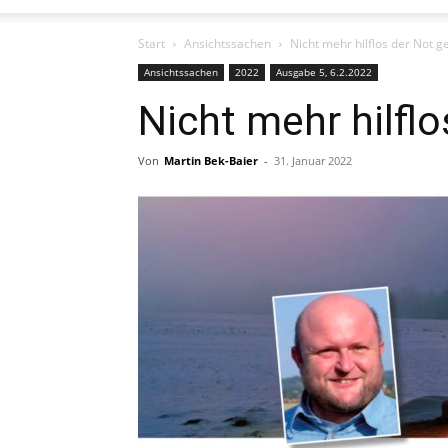
Start
Ansichtssachen
Nicht mehr hilflos der Not 
Ansichtssachen
2022
Ausgabe 5, 6.2.2022
Nicht mehr hilfl
Von
Martin Bek-Baier
-
31. Januar 2022