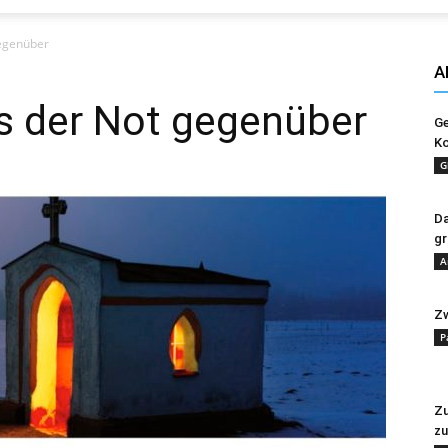
Evangelisches
gegenüber
A
os der Not gegenüber
Ge
Ko
Sonntagsblatt
G
Da
gr
A
Zw
P
Zu
zu