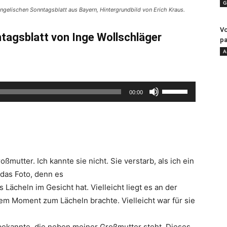
G
ngelischen Sonntagsblatt aus Bayern, Hintergrundbild von Erich Kraus.
Vo
ntagsblatt von Inge Wollschläger
pa
A
Pfeiltasten
00:00
Hoch/Runter
benutzen,
um
die
Lautstärke
mutter. Ich kannte sie nicht. Sie verstarb, als ich ein
zu
das Foto, denn es
regeln.
 Lächeln im Gesicht hat. Vielleicht liegt es an der
esem Moment zum Lächeln brachte. Vielleicht war für sie
ekannte, die neben meiner Großmutter steht. Dieses