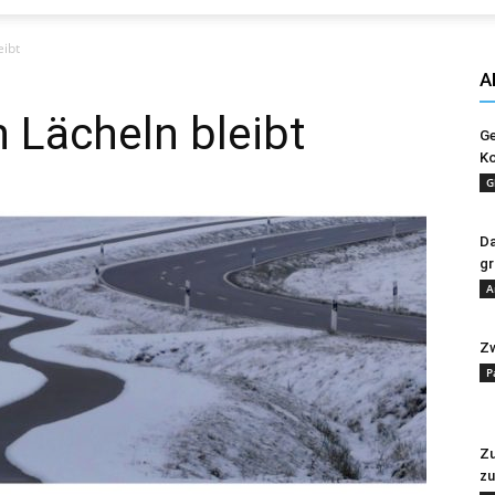
Evangelisches
eibt
A
n Lächeln bleibt
Ge
Ko
Sonntagsblatt
G
Da
gr
A
Zw
P
Zu
zu