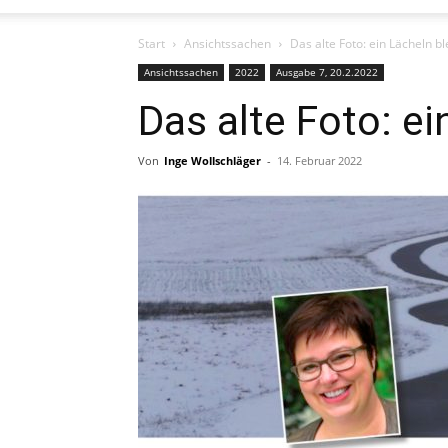
Start
Ansichtssachen
Das alte Foto: ein Lächeln bl
Ansichtssachen
2022
Ausgabe 7, 20.2.2022
Das alte Foto: ei
Von
Inge Wollschläger
-
14. Februar 2022