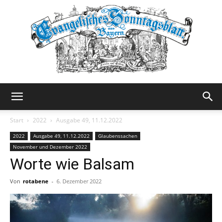
Evangelisches
Start
2022
Ausgabe 49, 11.12.2022
2022
Ausgabe 49, 11.12.2022
Glaubenssachen
November und Dezember 2022
Sonntagsblatt
Worte wie Balsam
Von
rotabene
-
6. Dezember 2022