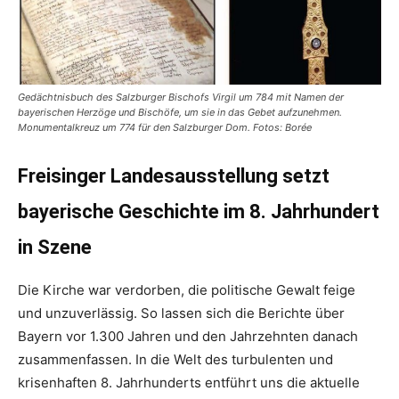
Gedächtnisbuch des Salzburger Bischofs Virgil um 784 mit Namen der
bayerischen Herzöge und Bischöfe, um sie in das Gebet aufzunehmen.
Monumentalkreuz um 774 für den Salzburger Dom. Fotos: Borée
Freisinger Landesausstellung setzt
bayerische Geschichte im 8. Jahrhundert
in Szene
Die Kirche war verdorben, die politische Gewalt feige
und unzuverlässig. So lassen sich die Berichte über
Bayern vor 1.300 Jahren und den Jahrzehnten danach
zusammenfassen. In die Welt des turbulenten und
krisenhaften 8. Jahrhunderts entführt uns die aktuelle