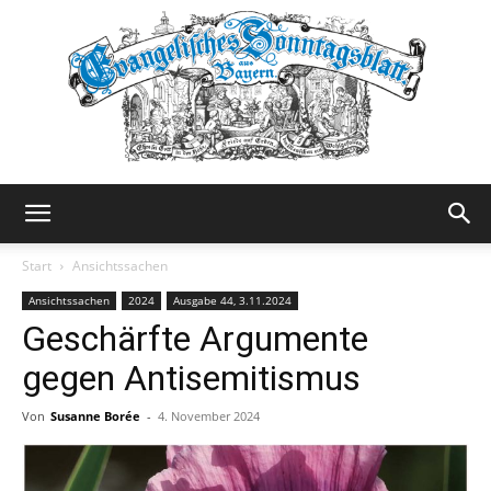
Evangelisches
Start
Ansichtssachen
Ansichtssachen
2024
Ausgabe 44, 3.11.2024
Geschärfte Argumente
Sonntagsblatt
gegen Antisemitismus
Von
Susanne Borée
-
4. November 2024