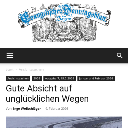
Evangelisches
Start
Ansichtssachen
Ansichtssachen
2026
Ausgabe 7, 15.2.2026
Januar und Februar 2026
Gute Absicht auf
Sonntagsblatt
unglücklichen Wegen
Von
Inge Wollschläger
-
9. Februar 2026