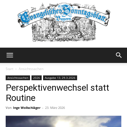
Evangelisches
Start
Ansichtssachen
Ansichtssachen
2026
Ausgabe 13, 29.3.2026
Perspektivenwechsel statt
Sonntagsblatt
Routine
Von
Inge Wollschläger
-
23. März 2026