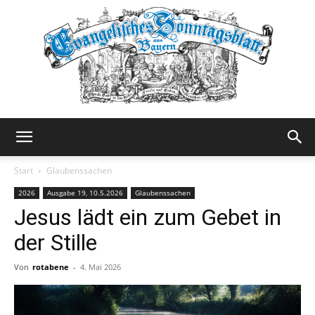
Evangelisches
Start
Glaubenssachen
2026
Ausgabe 19, 10.5.2026
Glaubenssachen
Jesus lädt ein zum Gebet in
Sonntagsblatt
der Stille
Von
rotabene
-
4. Mai 2026