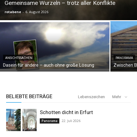
Gemeinsame Wurzeln – trotz aller Konflikte
rotabene
-
6. August 2026
ANSICHTSSACHEN
PANORAMA
Dasein für andere – auch ohne große Lösung
Zwischen B
BELIEBTE BEITRÄGE
Lebenszeichen
Mehr
Schotten dicht in Erfurt
22. Juli 2026
Panorama