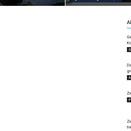
A
Ge
Ko
G
Da
gr
A
Zw
P
Zu
tr