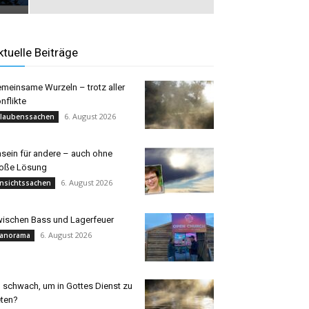
ktuelle Beiträge
meinsame Wurzeln – trotz aller
nflikte
6. August 2026
laubenssachen
sein für andere – auch ohne
oße Lösung
6. August 2026
nsichtssachen
ischen Bass und Lagerfeuer
6. August 2026
anorama
 schwach, um in Gottes Dienst zu
eten?