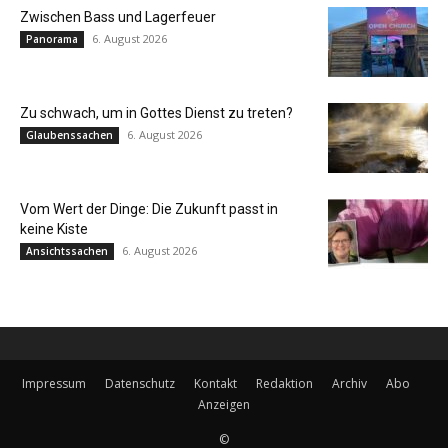
Zwischen Bass und Lagerfeuer
6. August 2026
Panorama
Zu schwach, um in Gottes Dienst zu treten?
6. August 2026
Glaubenssachen
Vom Wert der Dinge: Die Zukunft passt in
keine Kiste
6. August 2026
Ansichtssachen
Impressum
Datenschutz
Kontakt
Redaktion
Archiv
Abo
Anzeigen
©