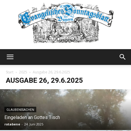
Evangelisches
Start
2025
Ausgabe 26, 29.6.2025
AUSGABE 26, 29.6.2025
Sonntagsblatt
GLAUBENSSACHEN
Eingeladen an Gottes Tisch
rotabene
-
24. Juni 2025