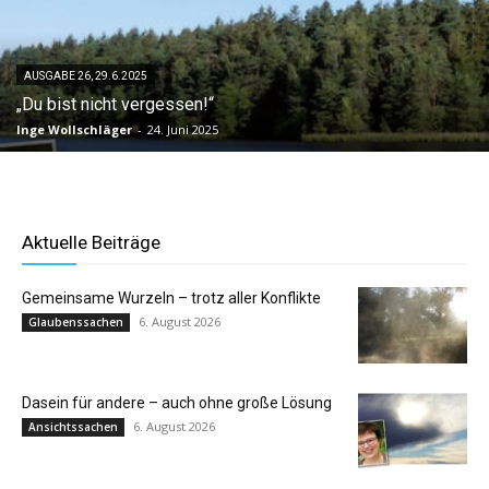
AUSGABE 26, 29.6.2025
„Du bist nicht vergessen!“
Inge Wollschläger
-
24. Juni 2025
Aktuelle Beiträge
Gemeinsame Wurzeln – trotz aller Konflikte
6. August 2026
Glaubenssachen
Dasein für andere – auch ohne große Lösung
6. August 2026
Ansichtssachen