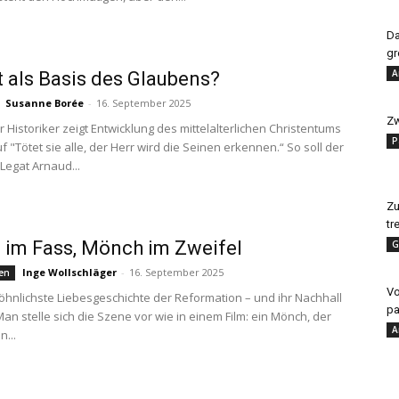
Da
gr
A
 als Basis des Glaubens?
Susanne Borée
-
16. September 2025
Zw
 Historiker zeigt Entwicklung des mittelalterlichen Christentums
P
uf "Tötet sie alle, der Herr wird die Seinen erkennen.“ So soll der
Legat Arnaud...
Zu
tr
im Fass, Mönch im Zweifel
G
Inge Wollschläger
-
16. September 2025
hen
Vo
hnlichste Liebesgeschichte der Reformation – und ihr Nachhall
pa
an stelle sich die Szene vor wie in einem Film: ein Mönch, der
A
...