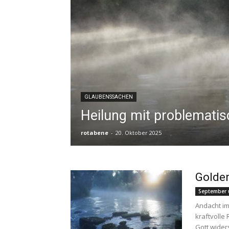
GLAUBENSSACHEN
Heilung mit problemati
rotabene
-
20. Oktober 2025
Golde
September 
Andacht im
kraftvolle
Gott wider