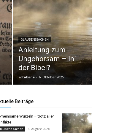
GLAUBENSSACHEN
Anleitung zum
Ungehorsam – in
der Bibel?
rotabene
-
6. Oktober 2025
ktuelle Beiträge
meinsame Wurzeln – trotz aller
nflikte
6. August 2026
laubenssachen