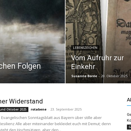
LEBENSZEICHEN
Vom Aufruhr zur
schen Folgen
Einkehr
Susanne Borée
-
20. Oktober 2025
A
ner Widerstand
rotabene
-
23. September 2025
und Oktober 2025
Ge
 Evangelischen Sonntagsblatt aus Bayern über stille aber
Ko
 Resilienz Alle aber miteinander bekleidet euch mit Demut; denn
G
steht den Hochmütigen, aber den...