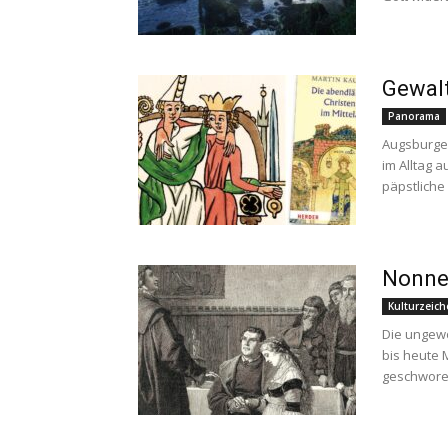
Gewalt
Panorama
Augsburger
im Alltag a
päpstliche 
Nonne 
Kulturzeic
Die ungewö
bis heute M
geschworen