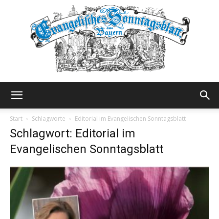
Evangelisches
Start
Schlagworte
Editorial im Evangelischen Sonntagsblatt
Schlagwort: Editorial im
Evangelischen Sonntagsblatt
Sonntagsblatt