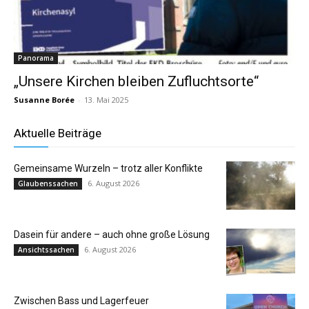
Panorama
„Unsere Kirchen bleiben Zufluchtsorte“
Susanne Borée
-
13. Mai 2025
Aktuelle Beiträge
Gemeinsame Wurzeln – trotz aller Konflikte
6. August 2026
Glaubenssachen
Dasein für andere – auch ohne große Lösung
6. August 2026
Ansichtssachen
Zwischen Bass und Lagerfeuer