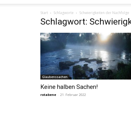
Start
Schlagworte
Schwierigkeiten der Nachfolge
Schlagwort: Schwierigk
Glaubenssachen
Keine halben Sachen!
rotabene
-
21. Februar 2022