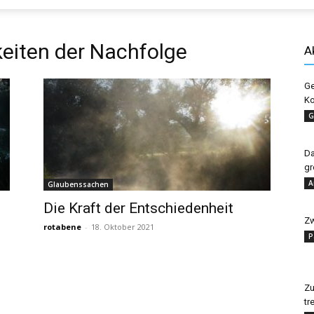
Evangelisches
eiten der Nachfolge
A
Ge
Ko
Sonntagsblatt
G
Da
gr
A
Glaubenssachen
Die Kraft der Entschiedenheit
Zw
rotabene
-
18. Oktober 2021
P
Zu
tr