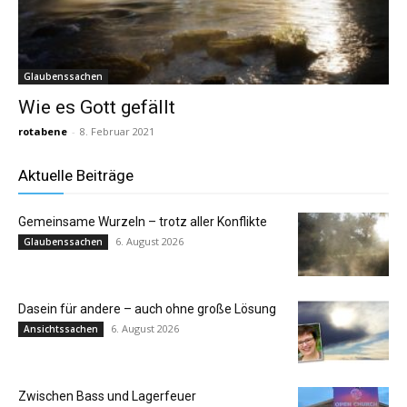
Glaubenssachen
Wie es Gott gefällt
rotabene
-
8. Februar 2021
Aktuelle Beiträge
Gemeinsame Wurzeln – trotz aller Konflikte
6. August 2026
Glaubenssachen
Dasein für andere – auch ohne große Lösung
6. August 2026
Ansichtssachen
Zwischen Bass und Lagerfeuer