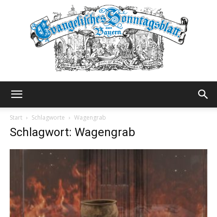
Evangelisches
Start
Schlagworte
Wagengrab
Schlagwort: Wagengrab
Sonntagsblatt