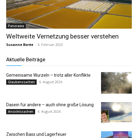
Panorama
Weltweite Vernetzung besser verstehen
Susanne Borée
-
6. Februar 2023
Aktuelle Beiträge
Gemeinsame Wurzeln – trotz aller Konflikte
6. August 2026
Glaubenssachen
Dasein für andere – auch ohne große Lösung
6. August 2026
Ansichtssachen
Zwischen Bass und Lagerfeuer