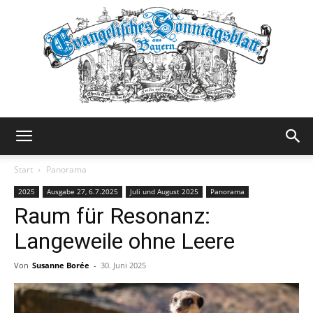
Evangelisches
Start
Panorama
2025
Ausgabe 27, 6.7.2025
Juli und August 2025
Panorama
Raum für Resonanz:
Sonntagsblatt
Langeweile ohne Leere
Von
Susanne Borée
-
30. Juni 2025