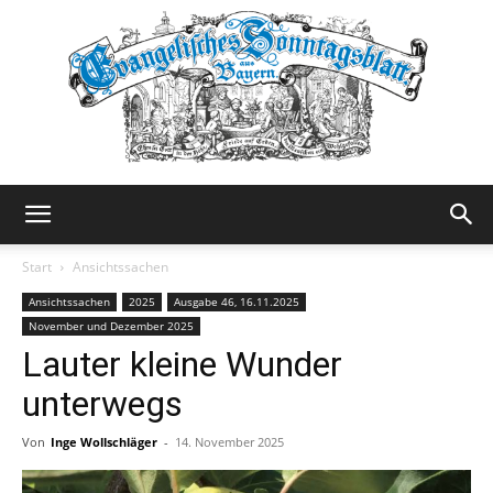
Evangelisches
Start
Ansichtssachen
Ansichtssachen
2025
Ausgabe 46, 16.11.2025
November und Dezember 2025
Sonntagsblatt
Lauter kleine Wunder
unterwegs
Von
Inge Wollschläger
-
14. November 2025