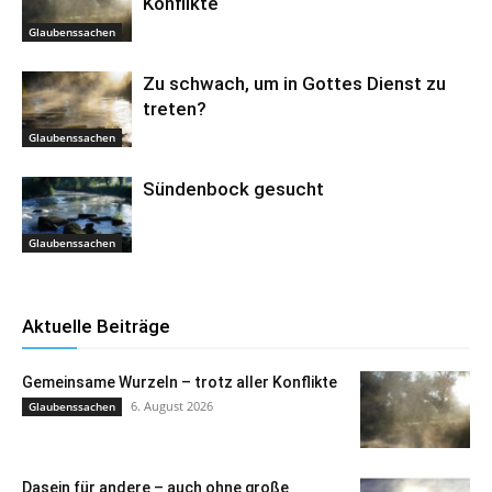
Konflikte
Glaubenssachen
Zu schwach, um in Gottes Dienst zu
treten?
Glaubenssachen
Sündenbock gesucht
Glaubenssachen
Aktuelle Beiträge
Gemeinsame Wurzeln – trotz aller Konflikte
6. August 2026
Glaubenssachen
Dasein für andere – auch ohne große