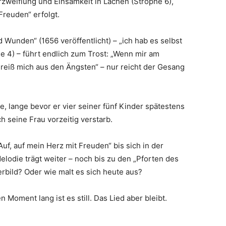
erzweiflung und Einsamkeit in Lachen (Strophe 6),
Freuden“ erfolgt.
 Wunden“ (1656 veröffentlicht) – „ich hab es selbst
e 4) – führt endlich zum Trost: „Wenn mir am
 reiß mich aus den Ängsten“ – nur reicht der Gesang
, lange bevor er vier seiner fünf Kinder spätestens
 seine Frau vorzeitig verstarb.
f, auf mein Herz mit Freuden“ bis sich in der
 Melodie trägt weiter – noch bis zu den „Pforten des
rbild? Oder wie malt es sich heute aus?
n Moment lang ist es still. Das Lied aber bleibt.