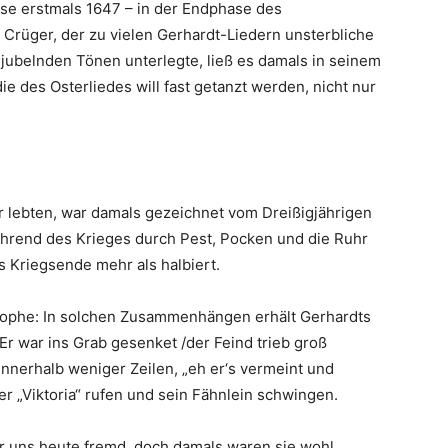
rse erstmals 1647 – in der Endphase des
 Crüger, der zu vielen Gerhardt-Liedern unsterbliche
 jubelnden Tönen unterlegte, ließ es damals in seinem
 des Osterliedes will fast getanzt werden, nicht nur
er lebten, war damals gezeichnet vom Dreißigjährigen
ährend des Krieges durch Pest, Pocken und die Ruhr
s Kriegsende mehr als halbiert.
trophe: In solchen Zusammenhängen erhält Gerhardts
Er war ins Grab gesenket /der Feind trieb groß
innerhalb weniger Zeilen, „eh er‘s vermeint und
 er „Viktoria“ rufen und sein Fähnlein schwingen.
r uns heute fremd, doch damals waren sie wohl