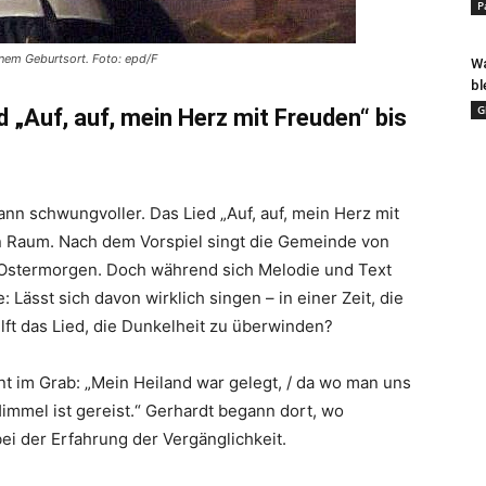
P
inem Geburtsort. Foto: epd/F
Wa
bl
G
 „Auf, auf, mein Herz mit Freuden“ bis
ann schwungvoller. Das Lied „Auf, auf, mein Herz mit
den Raum. Nach dem Vorspiel singt die Gemeinde von
 Ostermorgen. Doch während sich Melodie und Text
e: Lässt sich davon wirklich singen – in einer Zeit, die
lft das Lied, die Dunkelheit zu überwinden?
nt im Grab: „Mein Heiland war gelegt, / da wo man uns
Himmel ist gereist.“ Gerhardt begann dort, wo
i der Erfahrung der Vergänglichkeit.