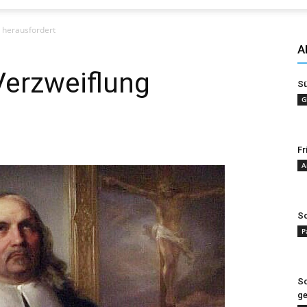
Evangelisches
 herausfordert
A
Verzweiflung
S
G
Sonntagsblatt
Fr
A
Sc
P
Sc
g