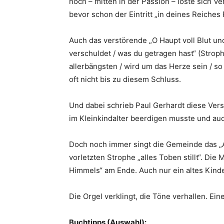
noch – mitten in der Passion – löste sich V
bevor schon der Eintritt „in deines Reiches 
Auch das verstörende „O Haupt voll Blut und
verschuldet / was du getragen hast“ (Stroph
allerbängsten / wird um das Herze sein / so
oft nicht bis zu diesem Schluss.
Und dabei schrieb Paul Gerhardt diese Verse
im Kleinkindalter beerdigen musste und auch
Doch noch immer singt die Gemeinde das „Au
vorletzten Strophe „alles Toben stillt“. Die
Himmels“ am Ende. Auch nur ein altes Kinde
Die Orgel verklingt, die Töne verhallen. Eine
Buchtipps (Auswahl):