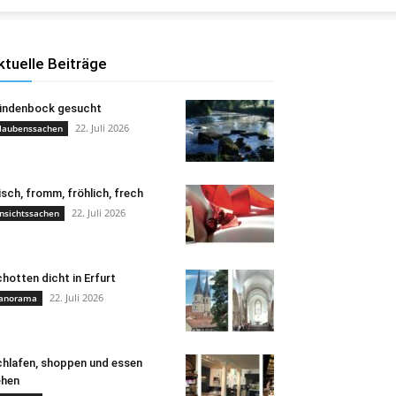
ktuelle Beiträge
ündenbock gesucht
22. Juli 2026
laubenssachen
isch, fromm, fröhlich, frech
22. Juli 2026
nsichtssachen
hotten dicht in Erfurt
22. Juli 2026
anorama
hlafen, shoppen und essen
ehen