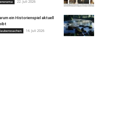
22. Juli 2026
anorama
rum ein Historienspiel aktuell
eibt
14. Juli 2026
laubenssachen