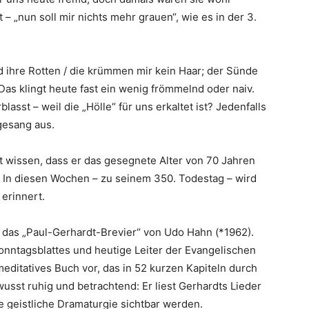
t – „nun soll mir nichts mehr grauen“, wie es in der 3.
d ihre Rotten / die krümmen mir kein Haar; der Sünde
. Das klingt heute fast ein wenig frömmelnd oder naiv.
blasst – weil die „Hölle“ für uns erkaltet ist? Jedenfalls
gesang aus.
t wissen, dass er das gesegnete Alter von 70 Jahren
. In diesen Wochen – zu seinem 350. Todestag – wird
erinnert.
das „Paul-Gerhardt-Brevier“ von Udo Hahn (*1962).
nntagsblattes und heutige Leiter der Evangelischen
editatives Buch vor, das in 52 kurzen Kapiteln durch
usst ruhig und betrachtend: Er liest Gerhardts Lieder
e geistliche Dramaturgie sichtbar werden.