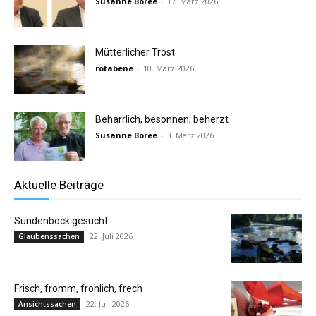
Susanne Borée
-
17. März 2026
Mütterlicher Trost
rotabene
-
10. März 2026
Beharrlich, besonnen, beherzt
Susanne Borée
-
3. März 2026
Aktuelle Beiträge
Sündenbock gesucht
22. Juli 2026
Glaubenssachen
Frisch, fromm, fröhlich, frech
22. Juli 2026
Ansichtssachen