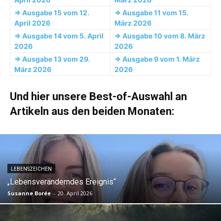
=> Ausgabe 15 vom 12.
=> Ausgabe 11 vom 15.
April 2026
März 2026
=> Ausgabe 14 vom 5. April
=> Ausgabe 10 vom 8. März
2026
2026
=> Ausgabe 13 vom 29.
=> Ausgabe 9 vom 1. März
März 2026
2026
Und hier unsere Best-of-Auswahl an
Artikeln aus den beiden Monaten:
LEBENSZEICHEN
„Lebensveränderndes Ereignis“
Susanne Borée
-
20. April 2026