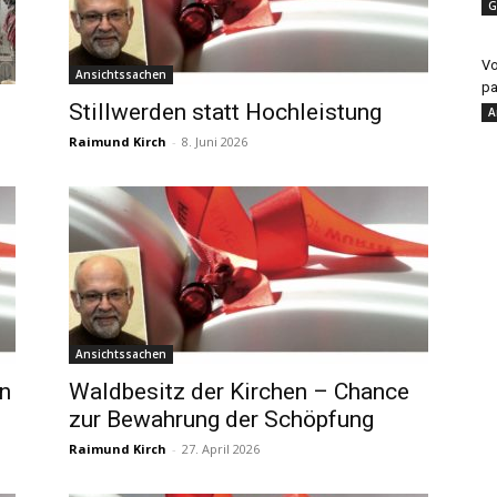
G
Vo
Ansichtssachen
pa
Stillwerden statt Hochleistung
A
Raimund Kirch
-
8. Juni 2026
Ansichtssachen
en
Waldbesitz der Kirchen – Chance
zur Bewahrung der Schöpfung
Raimund Kirch
-
27. April 2026