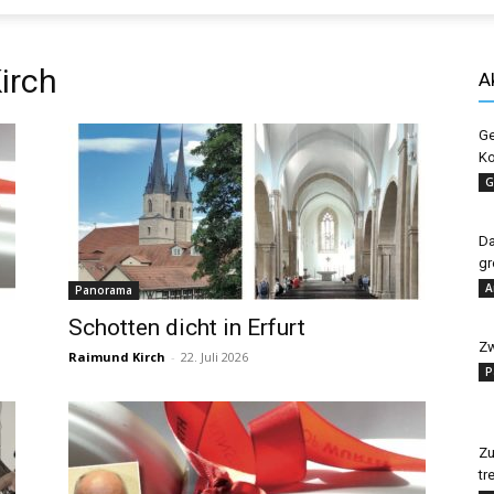
Evangelisches
irch
A
Ge
Ko
Sonntagsblatt
G
Da
gr
A
Panorama
Schotten dicht in Erfurt
Zw
Raimund Kirch
-
22. Juli 2026
P
Zu
tr