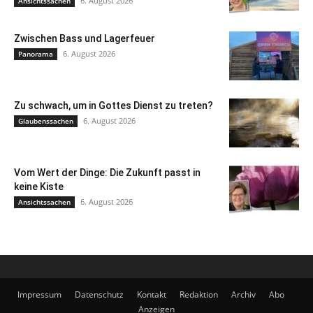
6. August 2026
Ansichtssachen
Zwischen Bass und Lagerfeuer
6. August 2026
Panorama
Zu schwach, um in Gottes Dienst zu treten?
6. August 2026
Glaubenssachen
Vom Wert der Dinge: Die Zukunft passt in
keine Kiste
6. August 2026
Ansichtssachen
Impressum
Datenschutz
Kontakt
Redaktion
Archiv
Abo
Anzeigen