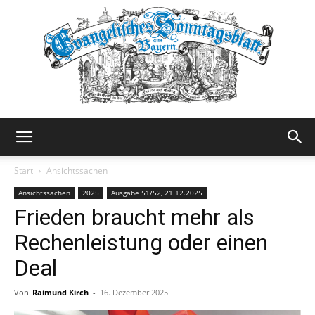
Evangelisches
Start
Ansichtssachen
Ansichtssachen
2025
Ausgabe 51/52, 21.12.2025
Frieden braucht mehr als
Sonntagsblatt
Rechenleistung oder einen
Deal
Von
Raimund Kirch
-
16. Dezember 2025